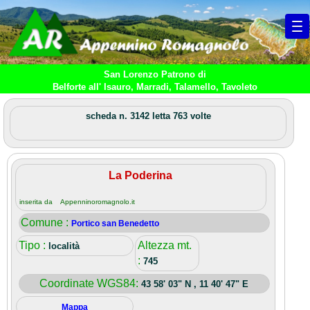
San Lorenzo Patrono di
Belforte all' Isauro, Marradi, Talamello, Tavoleto
scheda n. 3142 letta 763 volte
La Poderina
inserita da Appenninoromagnolo.it
Comune :
Portico san Benedetto
Tipo :
Altezza mt.
località
:
745
Coordinate WGS84:
43 58' 03" N , 11 40' 47" E
Mappa